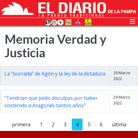
Memoria Verdad y
Justicia
29 Marzo
La “burrada” de Agón y la ley de la dictadura
2022
29 Marzo
“Tendrían que pedir disculpas por haber
2022
sostenido a Aragonés tantos años”
primera
1
2
3
4
5
6
última