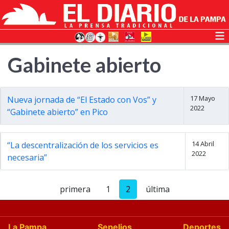
Gabinete abierto
17 Mayo
Nueva jornada de “El Estado con Vos” y
2022
“Gabinete abierto” en Pico
14 Abril
“La descentralización de los servicios es
2022
necesaria”
primera
1
2
última
La Pampa
Sepelios
Deportes