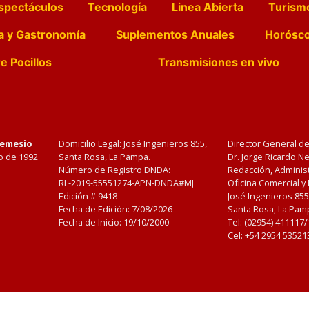
spectáculos
Tecnología
Linea Abierta
Turism
a y Gastronomía
Suplementos Anuales
Horósc
e Pocillos
Transmisiones en vivo
Nemesio
Domicilio Legal: José Ingenieros 855,
Director General d
o de 1992
Santa Rosa, La Pampa.
Dr. Jorge Ricardo 
Número de Registro DNDA:
Redacción, Administ
RL-2019-55551274-APN-DNDA#MJ
Oficina Comercial y
Edición #
9418
José Ingenieros 855
Fecha de Edición:
7/08/2026
Santa Rosa, La Pamp
Fecha de Inicio: 19/10/2000
Tel: (02954) 411117
Cel: +54 2954 53521