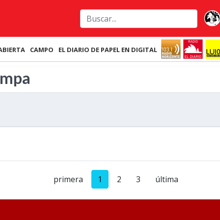
ABIERTA
CAMPO
EL DIARIO DE PAPEL EN DIGITAL
Pampa
primera
1
2
3
última