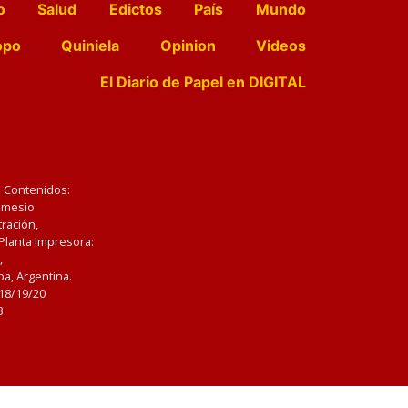
o
Salud
Edictos
País
Mundo
opo
Quiniela
Opinion
Videos
El Diario de Papel en DIGITAL
e Contenidos:
Nemesio
ración,
 Planta Impresora:
,
a, Argentina.
/18/19/20
3