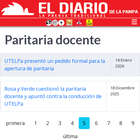
Paritaria docente
14 Enero
UTELPa presentó un pedido formal para la
2026
apertura de paritaria
18 Diciembre
Rosa y Verde cuestionó la paritaria
2025
docente y apuntó contra la conducción de
UTELPa
primera
1
2
3
4
5
6
7
8
9
última