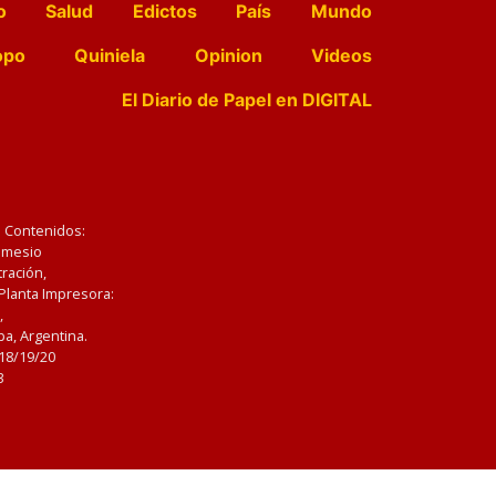
o
Salud
Edictos
País
Mundo
opo
Quiniela
Opinion
Videos
El Diario de Papel en DIGITAL
e Contenidos:
Nemesio
ración,
 Planta Impresora:
,
a, Argentina.
/18/19/20
3