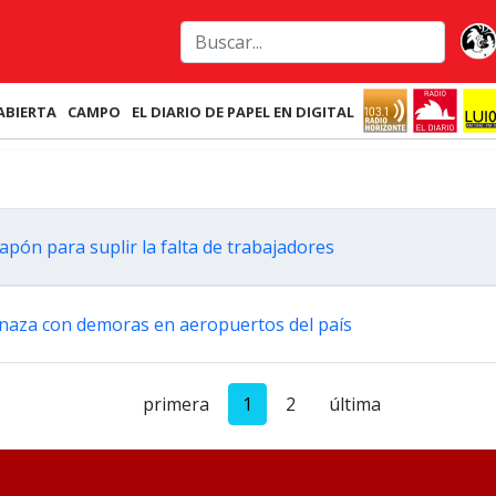
ABIERTA
CAMPO
EL DIARIO DE PAPEL EN DIGITAL
pón para suplir la falta de trabajadores
naza con demoras en aeropuertos del país
primera
1
2
última