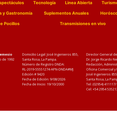
spectáculos
Tecnología
Linea Abierta
Turism
a y Gastronomía
Suplementos Anuales
Horósc
e Pocillos
Transmisiones en vivo
Nemesio
Domicilio Legal: José Ingenieros 855,
Director General d
o de 1992
Santa Rosa, La Pampa.
Dr. Jorge Ricardo 
Número de Registro DNDA:
Redacción, Administ
RL-2019-55551274-APN-DNDA#MJ
Oficina Comercial y
Edición #
9420
José Ingenieros 855
Fecha de Edición:
9/08/2026
Santa Rosa, La Pamp
Fecha de Inicio: 19/10/2000
Tel: (02954) 411117
Cel: +54 2954 53521