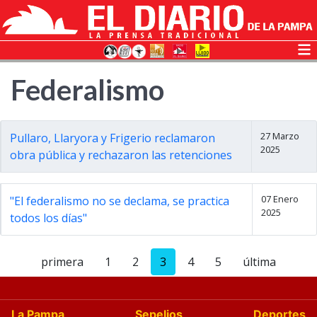
Federalismo
27 Marzo
Pullaro, Llaryora y Frigerio reclamaron
2025
obra pública y rechazaron las retenciones
07 Enero
"El federalismo no se declama, se practica
2025
todos los días"
primera
1
2
3
4
5
última
La Pampa
Sepelios
Deportes