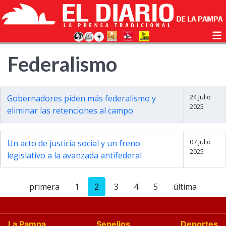
Federalismo
24 Julio
Gobernadores piden más federalismo y
2025
eliminar las retenciones al campo
07 Julio
Un acto de justicia social y un freno
2025
legislativo a la avanzada antifederal
primera
1
2
3
4
5
última
La Pampa
Sepelios
Deportes