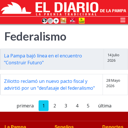
Federalismo
14 Julio
La Pampa bajó línea en el encuentro
2026
"Construir Futuro"
28 Mayo
Ziliotto reclamó un nuevo pacto fiscal y
2026
advirtió por un "desfasaje del federalismo"
primera
1
2
3
4
5
última
La Pampa
Sepelios
Deportes