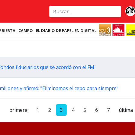
ABIERTA
CAMPO
EL DIARIO DE PAPEL EN DIGITAL
fondos fiduciarios que se acordó con el FMI
l millones y afirmó: "Eliminamos el cepo para siempre"
primera
1
2
3
4
5
6
7
última