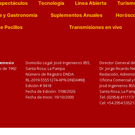
spectáculos
Tecnología
Linea Abierta
Turism
a y Gastronomía
Suplementos Anuales
Horósc
e Pocillos
Transmisiones en vivo
Nemesio
Domicilio Legal: José Ingenieros 855,
Director General d
o de 1992
Santa Rosa, La Pampa.
Dr. Jorge Ricardo 
Número de Registro DNDA:
Redacción, Administ
RL-2019-55551274-APN-DNDA#MJ
Oficina Comercial y
Edición #
9418
José Ingenieros 855
Fecha de Edición:
7/08/2026
Santa Rosa, La Pamp
Fecha de Inicio: 19/10/2000
Tel: (02954) 411117
Cel: +54 2954 53521