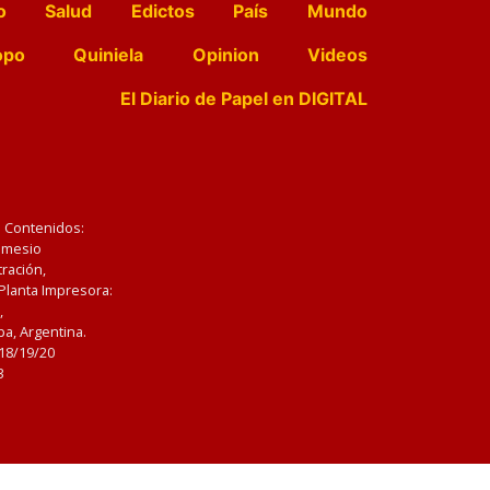
o
Salud
Edictos
País
Mundo
opo
Quiniela
Opinion
Videos
El Diario de Papel en DIGITAL
e Contenidos:
Nemesio
ración,
 Planta Impresora:
,
a, Argentina.
/18/19/20
3