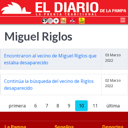
Miguel Riglos
03 Marzo
Encontraron al vecino de Miguel Riglos que
2022
estaba desaparecido
02 Marzo
Continúa la búsqueda del vecino de Riglos
2022
desaparecido
primera
6
7
8
9
10
11
última
La Pampa
Sepelios
Deportes