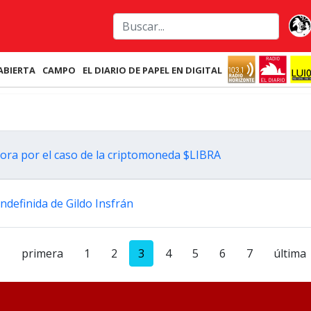
ABIERTA
CAMPO
EL DIARIO DE PAPEL EN DIGITAL
dora por el caso de la criptomoneda $LIBRA
ndefinida de Gildo Insfrán
primera
1
2
3
4
5
6
7
última