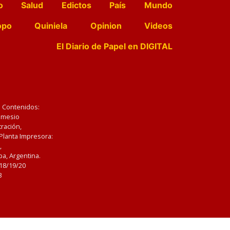
o
Salud
Edictos
País
Mundo
opo
Quiniela
Opinion
Videos
El Diario de Papel en DIGITAL
e Contenidos:
Nemesio
ración,
 Planta Impresora:
,
a, Argentina.
/18/19/20
3