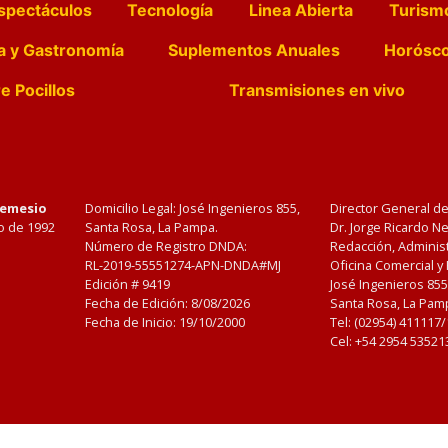
spectáculos
Tecnología
Linea Abierta
Turism
a y Gastronomía
Suplementos Anuales
Horósc
e Pocillos
Transmisiones en vivo
Nemesio
Domicilio Legal: José Ingenieros 855,
Director General d
o de 1992
Santa Rosa, La Pampa.
Dr. Jorge Ricardo 
Número de Registro DNDA:
Redacción, Administ
RL-2019-55551274-APN-DNDA#MJ
Oficina Comercial y
Edición #
9419
José Ingenieros 855
Fecha de Edición:
8/08/2026
Santa Rosa, La Pamp
Fecha de Inicio: 19/10/2000
Tel: (02954) 411117
Cel: +54 2954 53521