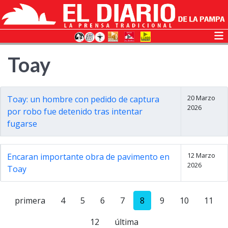
Toay
20 Marzo
Toay: un hombre con pedido de captura
2026
por robo fue detenido tras intentar
fugarse
12 Marzo
Encaran importante obra de pavimento en
2026
Toay
primera
4
5
6
7
8
9
10
11
12
última