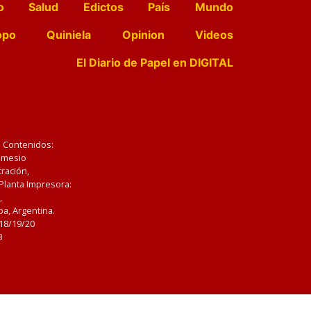
o
Salud
Edictos
País
Mundo
opo
Quiniela
Opinion
Videos
El Diario de Papel en DIGITAL
e Contenidos:
Nemesio
ración,
 Planta Impresora:
,
a, Argentina.
/18/19/20
3