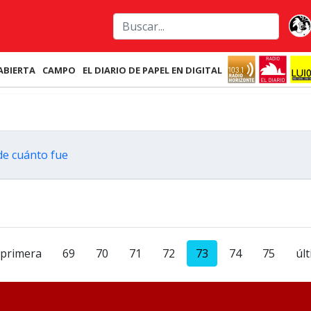
ABIERTA
CAMPO
EL DIARIO DE PAPEL EN DIGITAL
de cuánto fue
primera
69
70
71
72
73
74
75
úl