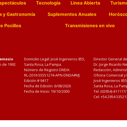
spectáculos
Tecnología
Linea Abierta
Turism
a y Gastronomía
Suplementos Anuales
Horósc
e Pocillos
Transmisiones en vivo
Nemesio
Domicilio Legal: José Ingenieros 855,
Director General d
o de 1992
Santa Rosa, La Pampa.
Dr. Jorge Ricardo 
Número de Registro DNDA:
Redacción, Administ
RL-2019-55551274-APN-DNDA#MJ
Oficina Comercial y
Edición #
9417
José Ingenieros 855
Fecha de Edición:
6/08/2026
Santa Rosa, La Pamp
Fecha de Inicio: 19/10/2000
Tel: (02954) 411117
Cel: +54 2954 53521