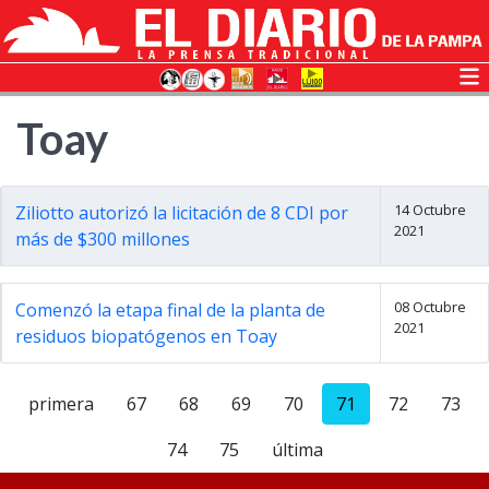
Toay
14 Octubre
Ziliotto autorizó la licitación de 8 CDI por
2021
más de $300 millones
08 Octubre
Comenzó la etapa final de la planta de
2021
residuos biopatógenos en Toay
primera
67
68
69
70
71
72
73
74
75
última