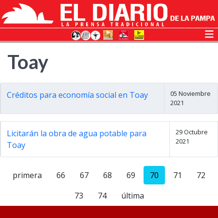
Toay
05 Noviembre
Créditos para economía social en Toay
2021
29 Octubre
Licitarán la obra de agua potable para
2021
Toay
primera
66
67
68
69
70
71
72
73
74
última