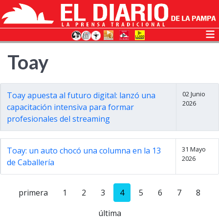
Toay
02 Junio
Toay apuesta al futuro digital: lanzó una
2026
capacitación intensiva para formar
profesionales del streaming
31 Mayo
Toay: un auto chocó una columna en la 13
2026
de Caballería
primera
1
2
3
4
5
6
7
8
última