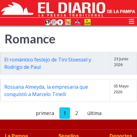
Romance
23 Junio
El romántico festejo de Tini Stoessel y
2026
Rodrigo de Paul
05 Mayo
Rossana Almeyda, la empresaria que
2026
conquistó a Marcelo Tinelli
primera
1
2
última
La Pampa
Sepelios
Deportes