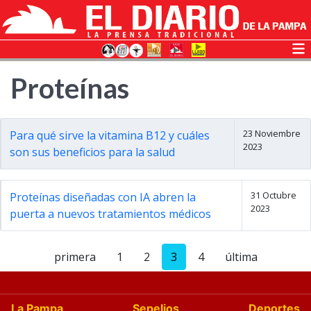
Proteínas
23 Noviembre
Para qué sirve la vitamina B12 y cuáles
2023
son sus beneficios para la salud
31 Octubre
Proteínas diseñadas con IA abren la
2023
puerta a nuevos tratamientos médicos
primera
1
2
3
4
última
La Pampa
Sepelios
Deportes