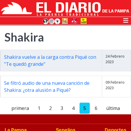
Shakira
24 Febrero
Shakira vuelve a la carga contra Piqué con
2023
"Te quedó grande"
09 Febrero
Se filtró audio de una nueva canción de
2023
Shakira: ¿otra alusión a Piqué?
primera
1
2
3
4
5
6
última
La Pampa
Sepelios
Deportes