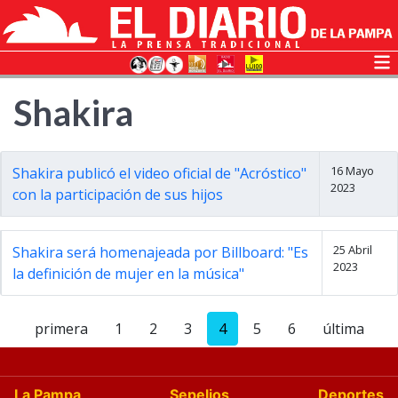
Shakira
16 Mayo
Shakira publicó el video oficial de "Acróstico"
2023
con la participación de sus hijos
25 Abril
Shakira será homenajeada por Billboard: "Es
2023
la definición de mujer en la música"
primera
1
2
3
4
5
6
última
La Pampa
Sepelios
Deportes