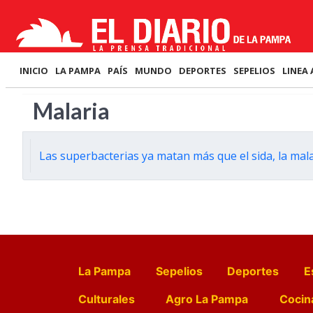
INICIO
LA PAMPA
PAÍS
MUNDO
DEPORTES
SEPELIOS
LINEA 
Malaria
Las superbacterias ya matan más que el sida, la mal
La Pampa
Sepelios
Deportes
E
Culturales
Agro La Pampa
Cocin