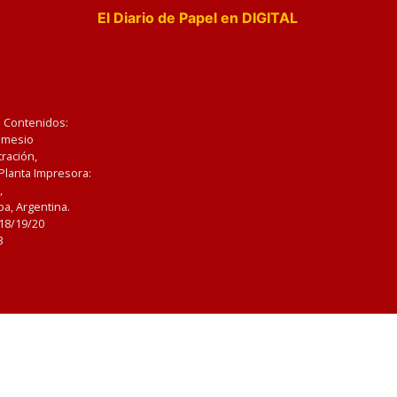
El Diario de Papel en DIGITAL
e Contenidos:
Nemesio
ración,
 Planta Impresora:
,
a, Argentina.
/18/19/20
3