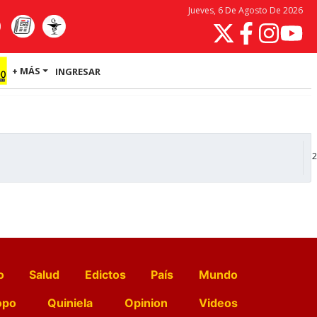
Jueves, 6 De Agosto De 2026
+ MÁS
INGRESAR
2
o
Salud
Edictos
País
Mundo
opo
Quiniela
Opinion
Videos