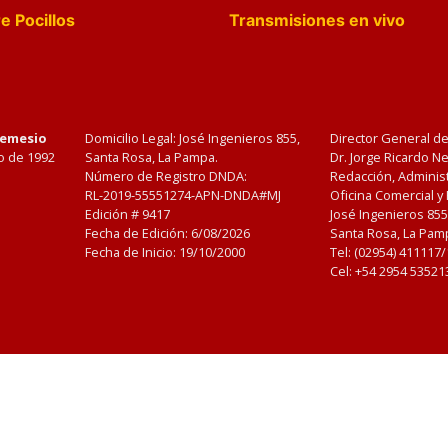
e Pocillos
Transmisiones en vivo
Nemesio
Domicilio Legal: José Ingenieros 855,
Director General d
o de 1992
Santa Rosa, La Pampa.
Dr. Jorge Ricardo 
Número de Registro DNDA:
Redacción, Administ
RL-2019-55551274-APN-DNDA#MJ
Oficina Comercial y
Edición #
9417
José Ingenieros 855
Fecha de Edición:
6/08/2026
Santa Rosa, La Pamp
Fecha de Inicio: 19/10/2000
Tel: (02954) 411117
Cel: +54 2954 53521