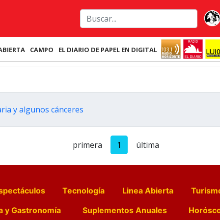
ABIERTA
CAMPO
EL DIARIO DE PAPEL EN DIGITAL
aria y algunos cánceres
primera
1
última
spectáculos
Tecnología
Linea Abierta
Turism
a y Gastronomía
Suplementos Anuales
Horósc