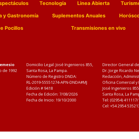
spectáculos
Tecnología
Linea Abierta
Turism
a y Gastronomía
Suplementos Anuales
Horósc
e Pocillos
Transmisiones en vivo
Nemesio
Domicilio Legal: José Ingenieros 855,
Director General d
o de 1992
Santa Rosa, La Pampa.
Dr. Jorge Ricardo 
Número de Registro DNDA:
Redacción, Administ
RL-2019-55551274-APN-DNDA#MJ
Oficina Comercial y
Edición #
9418
José Ingenieros 855
Fecha de Edición:
7/08/2026
Santa Rosa, La Pamp
Fecha de Inicio: 19/10/2000
Tel: (02954) 411117
Cel: +54 2954 53521