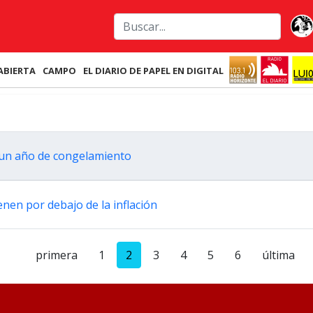
ABIERTA
CAMPO
EL DIARIO DE PAPEL EN DIGITAL
s un año de congelamiento
nen por debajo de la inflación
primera
1
2
3
4
5
6
última