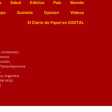
o
Salud
Edictos
País
Mundo
opo
Quiniela
Opinion
Videos
El Diario de Papel en DIGITAL
e Contenidos:
Nemesio
ración,
 Planta Impresora:
,
a, Argentina.
/18/19/20
3