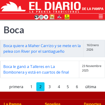
Boca
16 Enero
Boca quiere a Maher Carrizo y se mete en la
2026
pelea con River por el santiagueño
23 Noviembre
Boca le ganó a Talleres en La
2025
Bombonera y está en cuartos de final
primera
1
2
3
4
5
6
última
La Pampa
Sepelios
Deportes