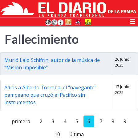
Fallecimiento
26 Junio
Murió Lalo Schifrin, autor de la música de
2025
"Misión Imposible"
17 Junio
Adiós a Alberto Torroba, el "navegante"
2025
pampeano que cruzó el Pacífico sin
instrumentos
primera
2
3
4
5
6
7
8
9
10
última