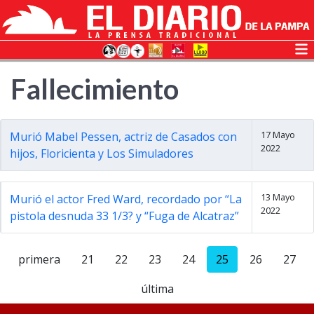
Fallecimiento
17 Mayo
Murió Mabel Pessen, actriz de Casados con
2022
hijos, Floricienta y Los Simuladores
13 Mayo
Murió el actor Fred Ward, recordado por “La
2022
pistola desnuda 33 1/3? y “Fuga de Alcatraz”
primera
21
22
23
24
25
26
27
última