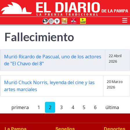
Fallecimiento
22 Abril
Murió Ricardo de Pascual, uno de los actores
2026
de "El Chavo del 8"
20 Marzo
Murió Chuck Norris, leyenda del cine y las
2026
artes marciales
primera
1
2
3
4
5
6
última
La Pampa
Sepelios
Deportes