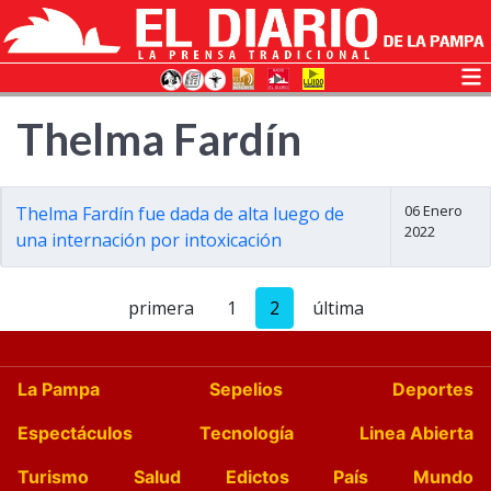
Thelma Fardín
06 Enero
Thelma Fardín fue dada de alta luego de
2022
una internación por intoxicación
primera
1
2
última
La Pampa
Sepelios
Deportes
Espectáculos
Tecnología
Linea Abierta
Turismo
Salud
Edictos
País
Mundo