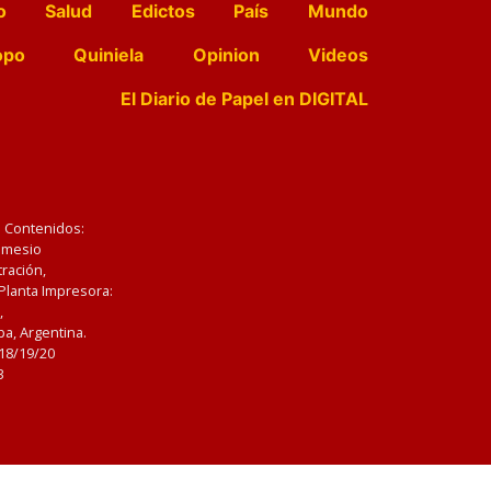
o
Salud
Edictos
País
Mundo
opo
Quiniela
Opinion
Videos
El Diario de Papel en DIGITAL
e Contenidos:
Nemesio
ración,
 Planta Impresora:
,
a, Argentina.
/18/19/20
3