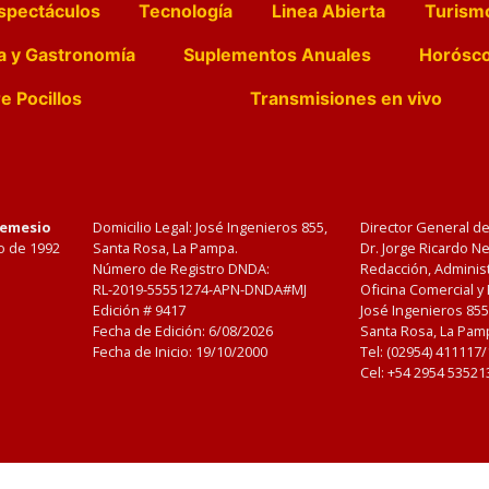
spectáculos
Tecnología
Linea Abierta
Turism
a y Gastronomía
Suplementos Anuales
Horósc
e Pocillos
Transmisiones en vivo
Nemesio
Domicilio Legal: José Ingenieros 855,
Director General d
o de 1992
Santa Rosa, La Pampa.
Dr. Jorge Ricardo 
Número de Registro DNDA:
Redacción, Administ
RL-2019-55551274-APN-DNDA#MJ
Oficina Comercial y
Edición #
9417
José Ingenieros 855
Fecha de Edición:
6/08/2026
Santa Rosa, La Pamp
Fecha de Inicio: 19/10/2000
Tel: (02954) 411117
Cel: +54 2954 53521