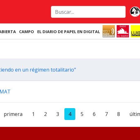
ABIERTA
CAMPO
EL DIARIO DE PAPEL EN DIGITAL
rtiendo en un régimen totalitario"
ANMAT
primera
1
2
3
4
5
6
7
8
últi