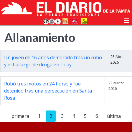
Allanamiento
25 Abril
Un joven de 16 años demorado tras un robo
2026
y el hallazgo de droga en Toay
21 Marzo
Robó tres motos en 24 horas y fue
2026
detenido tras una persecución en Santa
Rosa
primera
1
2
3
4
5
6
última