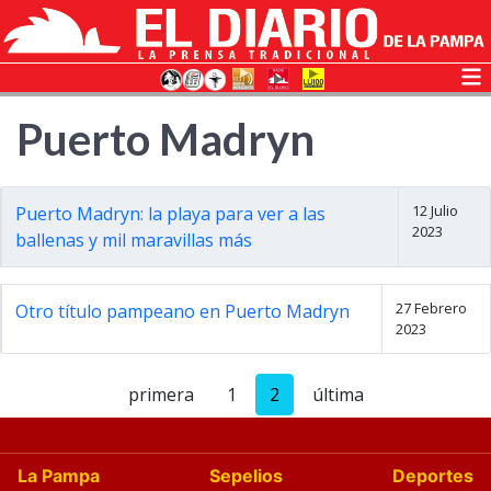
Puerto Madryn
12 Julio
Puerto Madryn: la playa para ver a las
2023
ballenas y mil maravillas más
27 Febrero
Otro título pampeano en Puerto Madryn
2023
primera
1
2
última
La Pampa
Sepelios
Deportes