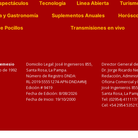
spectáculos
Tecnología
Linea Abierta
Turism
a y Gastronomía
Suplementos Anuales
Horósc
e Pocillos
Transmisiones en vivo
Nemesio
Domicilio Legal: José Ingenieros 855,
Director General d
o de 1992
Santa Rosa, La Pampa.
Dr. Jorge Ricardo 
Número de Registro DNDA:
Redacción, Administ
RL-2019-55551274-APN-DNDA#MJ
Oficina Comercial y
Edición #
9419
José Ingenieros 855
Fecha de Edición:
8/08/2026
Santa Rosa, La Pamp
Fecha de Inicio: 19/10/2000
Tel: (02954) 411117
Cel: +54 2954 53521