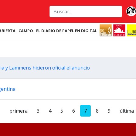
ABIERTA
CAMPO
EL DIARIO DE PAPEL EN DIGITAL
a y Lammens hicieron oficial el anuncio
gentina
primera
3
4
5
6
7
8
9
última