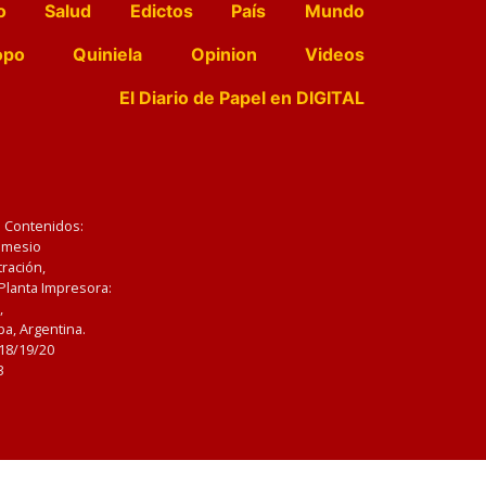
o
Salud
Edictos
País
Mundo
opo
Quiniela
Opinion
Videos
El Diario de Papel en DIGITAL
e Contenidos:
Nemesio
ración,
 Planta Impresora:
,
a, Argentina.
/18/19/20
3