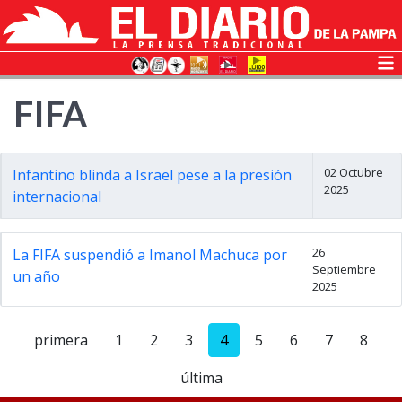
FIFA
02 Octubre
Infantino blinda a Israel pese a la presión
2025
internacional
26
La FIFA suspendió a Imanol Machuca por
Septiembre
un año
2025
primera
1
2
3
4
5
6
7
8
última