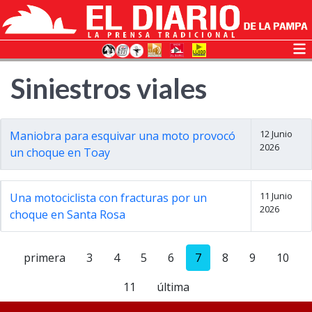
Siniestros viales
12 Junio
Maniobra para esquivar una moto provocó
2026
un choque en Toay
11 Junio
Una motociclista con fracturas por un
2026
choque en Santa Rosa
primera
3
4
5
6
7
8
9
10
11
última