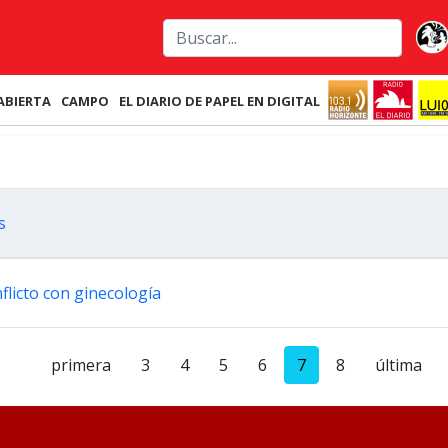
ABIERTA
CAMPO
EL DIARIO DE PAPEL EN DIGITAL
s
flicto con ginecología
primera
3
4
5
6
7
8
última