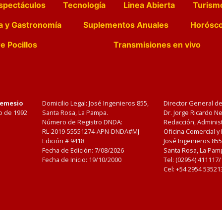
spectáculos
Tecnología
Linea Abierta
Turism
a y Gastronomía
Suplementos Anuales
Horósc
e Pocillos
Transmisiones en vivo
Nemesio
Domicilio Legal: José Ingenieros 855,
Director General d
o de 1992
Santa Rosa, La Pampa.
Dr. Jorge Ricardo 
Número de Registro DNDA:
Redacción, Administ
RL-2019-55551274-APN-DNDA#MJ
Oficina Comercial y
Edición #
9418
José Ingenieros 855
Fecha de Edición:
7/08/2026
Santa Rosa, La Pamp
Fecha de Inicio: 19/10/2000
Tel: (02954) 411117
Cel: +54 2954 53521