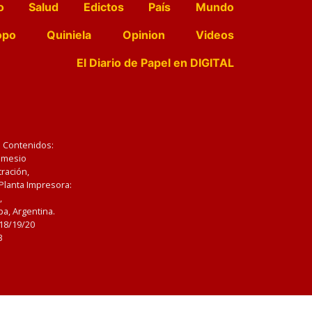
o
Salud
Edictos
País
Mundo
opo
Quiniela
Opinion
Videos
El Diario de Papel en DIGITAL
e Contenidos:
Nemesio
ración,
 Planta Impresora:
,
a, Argentina.
/18/19/20
3