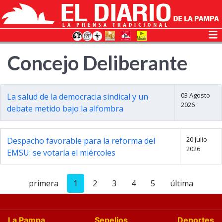
Concejo Deliberante
03 Agosto
La salud de la democracia sindical y un
2026
debate metido bajo la alfombra
20 Julio
Despacho favorable para la reforma del
2026
EMSU: se votaría el miércoles
primera
1
2
3
4
5
última
La Pampa
Sepelios
Deportes