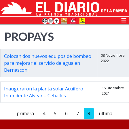
PROPAYS
08 Noviembre
Colocan dos nuevos equipos de bombeo
2022
para mejorar el servicio de agua en
Bernasconi
16 Diciembre
Inauguraron la planta solar Acuífero
2021
Intendente Alvear – Ceballos
primera
4
5
6
7
8
última