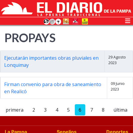
PROPAYS
29 Agosto
Ejecutarán importantes obras pluviales en
2023
Lonquimay
09 Junio
Firman convenio para obra de saneamiento
2023
en Realicó
primera
2
3
4
5
6
7
8
última
La Pampa
Sepelios
Deportes