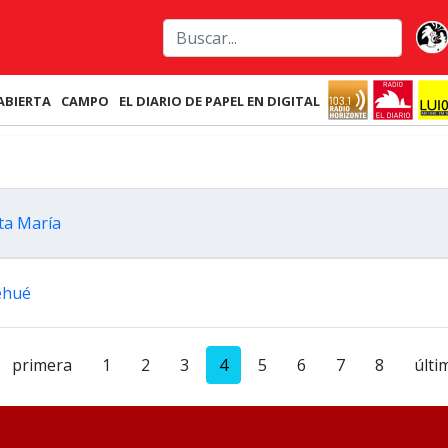
ABIERTA
CAMPO
EL DIARIO DE PAPEL EN DIGITAL
ta María
uehué
primera
1
2
3
4
5
6
7
8
últi