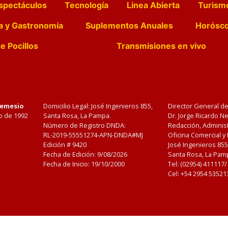
spectáculos
Tecnología
Linea Abierta
Turism
a y Gastronomía
Suplementos Anuales
Horósc
e Pocillos
Transmisiones en vivo
Nemesio
Domicilio Legal: José Ingenieros 855,
Director General d
o de 1992
Santa Rosa, La Pampa.
Dr. Jorge Ricardo 
Número de Registro DNDA:
Redacción, Administ
RL-2019-55551274-APN-DNDA#MJ
Oficina Comercial y
Edición #
9420
José Ingenieros 855
Fecha de Edición:
9/08/2026
Santa Rosa, La Pamp
Fecha de Inicio: 19/10/2000
Tel: (02954) 411117
Cel: +54 2954 53521