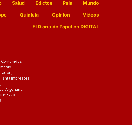
o
Salud
Edictos
País
Mundo
opo
Quiniela
Opinion
Videos
El Diario de Papel en DIGITAL
e Contenidos:
Nemesio
ración,
 Planta Impresora:
,
a, Argentina.
/18/19/20
3