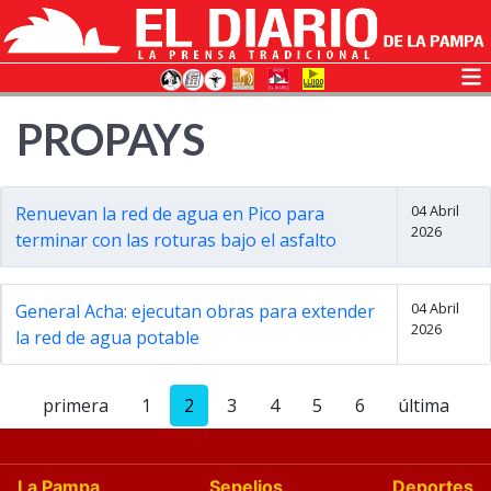
PROPAYS
04 Abril
Renuevan la red de agua en Pico para
2026
terminar con las roturas bajo el asfalto
04 Abril
General Acha: ejecutan obras para extender
2026
la red de agua potable
primera
1
2
3
4
5
6
última
La Pampa
Sepelios
Deportes