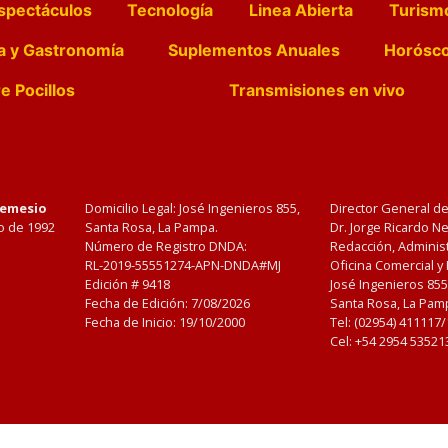
spectáculos
Tecnología
Linea Abierta
Turism
a y Gastronomía
Suplementos Anuales
Horósc
e Pocillos
Transmisiones en vivo
Nemesio
Domicilio Legal: José Ingenieros 855,
Director General d
o de 1992
Santa Rosa, La Pampa.
Dr. Jorge Ricardo 
Número de Registro DNDA:
Redacción, Administ
RL-2019-55551274-APN-DNDA#MJ
Oficina Comercial y
Edición #
9418
José Ingenieros 855
Fecha de Edición:
7/08/2026
Santa Rosa, La Pamp
Fecha de Inicio: 19/10/2000
Tel: (02954) 411117
Cel: +54 2954 53521