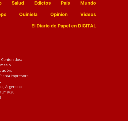
o
Salud
Edictos
País
Mundo
opo
Quiniela
Opinion
Videos
El Diario de Papel en DIGITAL
e Contenidos:
Nemesio
ración,
 Planta Impresora:
,
a, Argentina.
/18/19/20
3