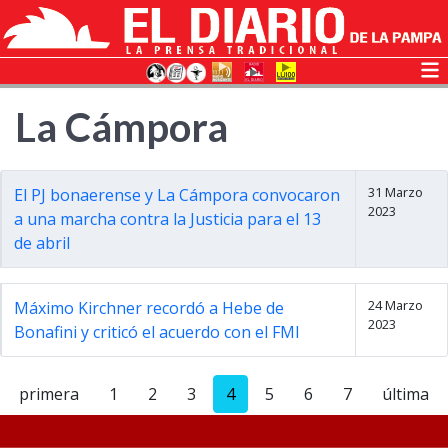
La Cámpora
31 Marzo
El PJ bonaerense y La Cámpora convocaron
2023
a una marcha contra la Justicia para el 13
de abril
24 Marzo
Máximo Kirchner recordó a Hebe de
2023
Bonafini y criticó el acuerdo con el FMI
primera
1
2
3
4
5
6
7
última