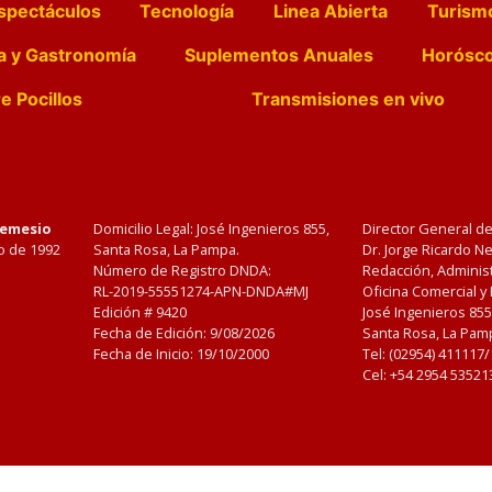
spectáculos
Tecnología
Linea Abierta
Turism
a y Gastronomía
Suplementos Anuales
Horósc
e Pocillos
Transmisiones en vivo
Nemesio
Domicilio Legal: José Ingenieros 855,
Director General d
o de 1992
Santa Rosa, La Pampa.
Dr. Jorge Ricardo 
Número de Registro DNDA:
Redacción, Administ
RL-2019-55551274-APN-DNDA#MJ
Oficina Comercial y
Edición #
9420
José Ingenieros 855
Fecha de Edición:
9/08/2026
Santa Rosa, La Pamp
Fecha de Inicio: 19/10/2000
Tel: (02954) 411117
Cel: +54 2954 53521