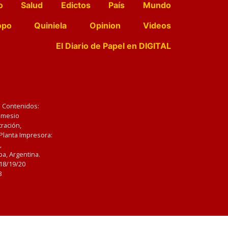
o
Salud
Edictos
País
Mundo
opo
Quiniela
Opinion
Videos
El Diario de Papel en DIGITAL
e Contenidos:
Nemesio
ración,
 Planta Impresora:
,
a, Argentina.
/18/19/20
3