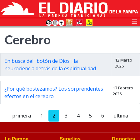
Cerebro
12 Marzo
En busca del "botón de Dios": la
2026
neurociencia detrás de la espiritualidad
17 Febrero
¿Por qué bostezamos? Los sorprendentes
2026
efectos en el cerebro
primera
1
2
3
4
5
6
última
La Pampa
Sepelios
Deportes