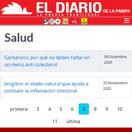
Salud
09 Diciembre
Garbanzos: por qué no deben faltar en
2025
un menú anti-colesterol
25 Noviembre
Jengibre: el aliado natural que ayuda a
2025
combatir la inflamación intestinal
primera
3
4
5
6
7
8
9
10
11
última