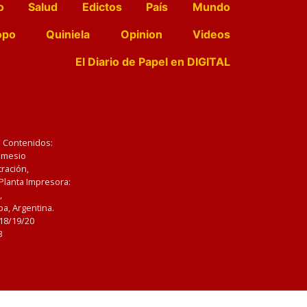
o
Salud
Edictos
País
Mundo
opo
Quiniela
Opinion
Videos
El Diario de Papel en DIGITAL
e Contenidos:
Nemesio
ración,
 Planta Impresora:
,
a, Argentina.
/18/19/20
3