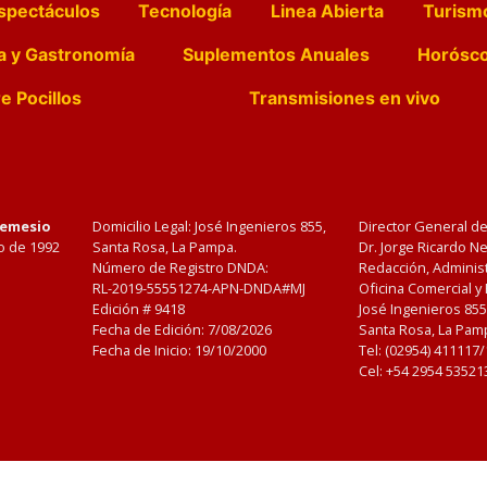
spectáculos
Tecnología
Linea Abierta
Turism
a y Gastronomía
Suplementos Anuales
Horósc
e Pocillos
Transmisiones en vivo
Nemesio
Domicilio Legal: José Ingenieros 855,
Director General d
o de 1992
Santa Rosa, La Pampa.
Dr. Jorge Ricardo 
Número de Registro DNDA:
Redacción, Administ
RL-2019-55551274-APN-DNDA#MJ
Oficina Comercial y
Edición #
9418
José Ingenieros 855
Fecha de Edición:
7/08/2026
Santa Rosa, La Pamp
Fecha de Inicio: 19/10/2000
Tel: (02954) 411117
Cel: +54 2954 53521