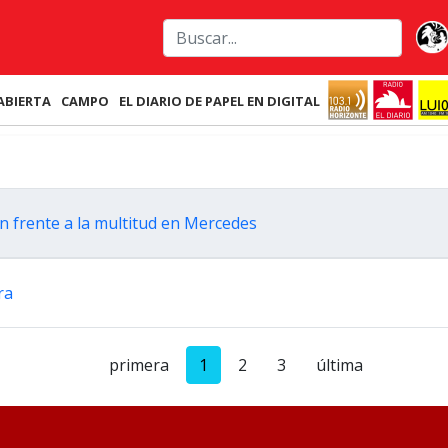
ABIERTA
CAMPO
EL DIARIO DE PAPEL EN DIGITAL
ven frente a la multitud en Mercedes
era
primera
1
2
3
última