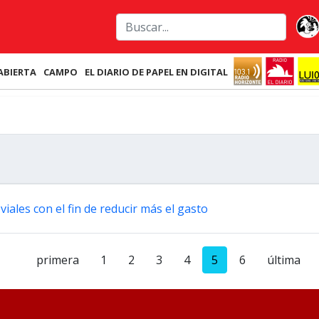
ABIERTA
CAMPO
EL DIARIO DE PAPEL EN DIGITAL
iales con el fin de reducir más el gasto
primera
1
2
3
4
5
6
última