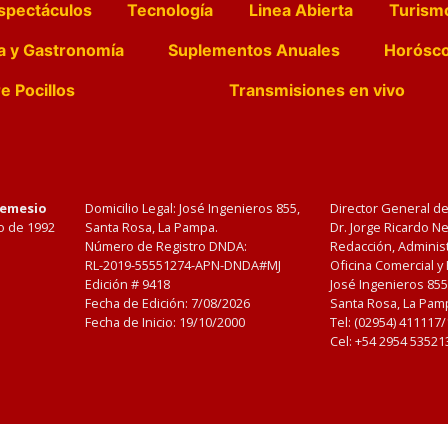
spectáculos
Tecnología
Linea Abierta
Turism
a y Gastronomía
Suplementos Anuales
Horósc
e Pocillos
Transmisiones en vivo
Nemesio
Domicilio Legal: José Ingenieros 855,
Director General d
o de 1992
Santa Rosa, La Pampa.
Dr. Jorge Ricardo 
Número de Registro DNDA:
Redacción, Administ
RL-2019-55551274-APN-DNDA#MJ
Oficina Comercial y
Edición #
9418
José Ingenieros 855
Fecha de Edición:
7/08/2026
Santa Rosa, La Pamp
Fecha de Inicio: 19/10/2000
Tel: (02954) 411117
Cel: +54 2954 53521