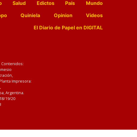
o
Salud
Edictos
País
Mundo
opo
Quiniela
Opinion
Videos
El Diario de Papel en DIGITAL
e Contenidos:
Nemesio
ración,
 Planta Impresora:
,
a, Argentina.
/18/19/20
3