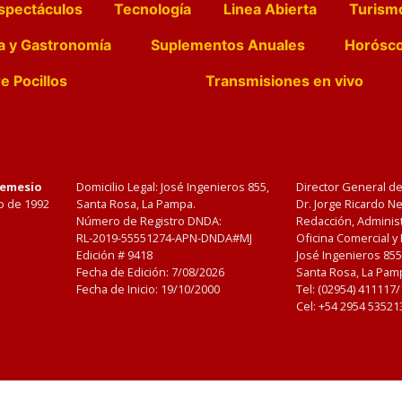
spectáculos
Tecnología
Linea Abierta
Turism
a y Gastronomía
Suplementos Anuales
Horósc
e Pocillos
Transmisiones en vivo
Nemesio
Domicilio Legal: José Ingenieros 855,
Director General d
o de 1992
Santa Rosa, La Pampa.
Dr. Jorge Ricardo 
Número de Registro DNDA:
Redacción, Administ
RL-2019-55551274-APN-DNDA#MJ
Oficina Comercial y
Edición #
9418
José Ingenieros 855
Fecha de Edición:
7/08/2026
Santa Rosa, La Pamp
Fecha de Inicio: 19/10/2000
Tel: (02954) 411117
Cel: +54 2954 53521