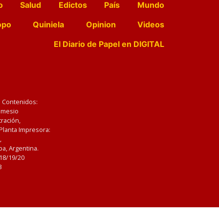
o
Salud
Edictos
País
Mundo
opo
Quiniela
Opinion
Videos
El Diario de Papel en DIGITAL
e Contenidos:
Nemesio
ración,
 Planta Impresora:
,
a, Argentina.
/18/19/20
3