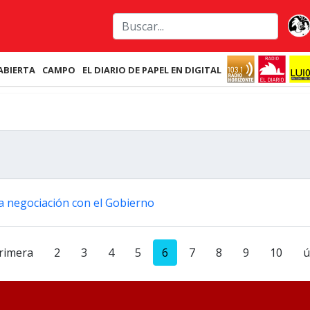
ABIERTA
CAMPO
EL DIARIO DE PAPEL EN DIGITAL
la negociación con el Gobierno
rimera
2
3
4
5
6
7
8
9
10
ú