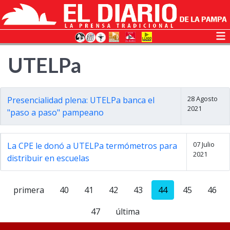
UTELPa
28 Agosto
Presencialidad plena: UTELPa banca el
2021
"paso a paso" pampeano
07 Julio
La CPE le donó a UTELPa termómetros para
2021
distribuir en escuelas
primera
40
41
42
43
44
45
46
47
última