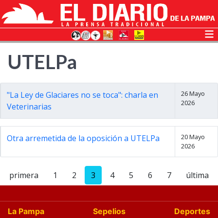
UTELPa
26 Mayo
"La Ley de Glaciares no se toca": charla en
2026
Veterinarias
20 Mayo
Otra arremetida de la oposición a UTELPa
2026
primera
1
2
3
4
5
6
7
última
La Pampa
Sepelios
Deportes