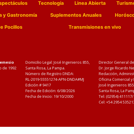
spectáculos
Tecnología
Linea Abierta
Turism
a y Gastronomía
Suplementos Anuales
Horósc
e Pocillos
Transmisiones en vivo
Nemesio
Domicilio Legal: José Ingenieros 855,
Director General d
o de 1992
Santa Rosa, La Pampa.
Dr. Jorge Ricardo 
Número de Registro DNDA:
Redacción, Administ
RL-2019-55551274-APN-DNDA#MJ
Oficina Comercial y
Edición #
9417
José Ingenieros 855
Fecha de Edición:
6/08/2026
Santa Rosa, La Pamp
Fecha de Inicio: 19/10/2000
Tel: (02954) 411117
Cel: +54 2954 53521