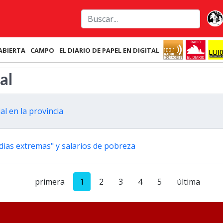
ABIERTA
CAMPO
EL DIARIO DE PAPEL EN DIGITAL
al
al en la provincia
dias extremas" y salarios de pobreza
primera
1
2
3
4
5
última