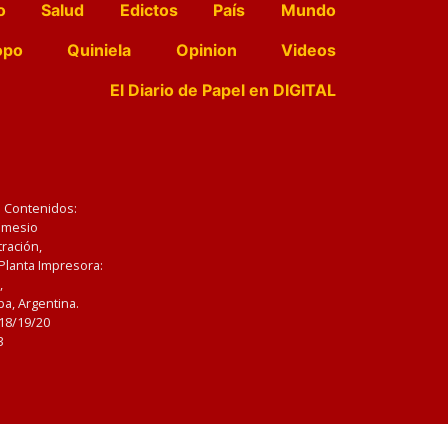
o
Salud
Edictos
País
Mundo
opo
Quiniela
Opinion
Videos
El Diario de Papel en DIGITAL
e Contenidos:
Nemesio
ración,
 Planta Impresora:
,
a, Argentina.
/18/19/20
3